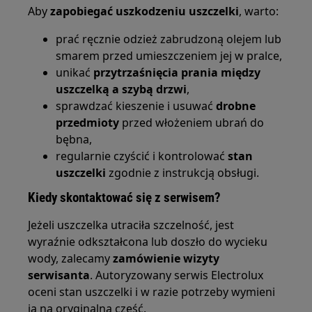
Aby
zapobiegać uszkodzeniu uszczelki
, warto:
prać ręcznie odzież zabrudzoną olejem lub
smarem przed umieszczeniem jej w pralce,
unikać
przytrzaśnięcia prania między
uszczelką a szybą drzwi
,
sprawdzać kieszenie i usuwać
drobne
przedmioty
przed włożeniem ubrań do
bębna,
regularnie czyścić i kontrolować
stan
uszczelki
zgodnie z instrukcją obsługi.
Kiedy skontaktować się z serwisem?
Jeżeli uszczelka utraciła szczelność, jest
wyraźnie odkształcona lub doszło do wycieku
wody, zalecamy
zamówienie wizyty
serwisanta
. Autoryzowany serwis Electrolux
oceni stan uszczelki i w razie potrzeby wymieni
ją na oryginalną część.