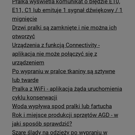
Pralka wyświetla komunikat o błędzie E10,
E11, C1 lub emituje 1 sygnał dźwiękowy / 1
mignięcie
Drzwi pralki są zamknięte i nie można ich
otworzyć
Urządzenia z funkcją Connectivity -
aplikacja nie może połączyć się z
urządzeniem
Po wypraniu w pralce tkaniny są sztywne
lub twarde
Pralka z WiFi - aplikacja żąda uruchomienia
cyklu konserwacji
Woda wypływa spod pralki lub fartucha
Rok i miejsce produkcji sprzętów AGD - w
jaki sposób sprawdzić?
Szare ślady na odzieży po wypraniu w