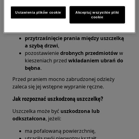
smarem lub innymi tłustymi substancjami,
kontakt uszczelki z agresywnymi środkami
Ustawienia plików cookie
Akceptuj wszystkie pliki
chemicznymi,
cookie
długotrwałe użytkowanie uszkodzonej
uszczelki,
przytrzaśnięcie prania między uszczelką
a szybą drzwi
,
pozostawienie
drobnych przedmiotów
w
kieszeniach przed
wkładaniem ubrań do
bębna
.
Przed praniem mocno zabrudzonej odzieży
zaleca się jej wstępne wypranie ręczne.
Jak rozpoznać uszkodzoną uszczelkę?
Uszczelka może być
uszkodzona lub
odkształcona
, jeżeli:
ma pofalowaną powierzchnię,
utraciła swój pierwotny kształt,