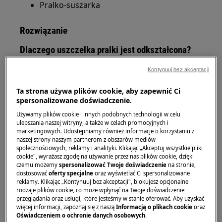
Pralko-suszarka
Rozwiązanie
Dlaczego uszczelka pralki jest odkształcona?
Jeżeli
uszczelka pralki jest odkształcona
,
Kontynuuj bez akceptacji
najczęściej oznacza to uszkodzenie materiału, z
Ta strona używa plików cookie, aby zapewnić Ci
którego została wykonana.
Uszkodzenie
spersonalizowane doświadczenie.
uszczelki drzwi pralki
może powstać między
Używamy plików cookie i innych podobnych technologii w celu
innymi wskutek kontaktu ze
smarem lub
ulepszania naszej witryny, a także w celach promocyjnych i
innymi tłustymi substancjami
, które mogą
marketingowych. Udostępniamy również informacje o korzystaniu z
negatywnie wpływać na elementy wykonane z
naszej strony naszym partnerom z obszarów mediów
społecznościowych, reklamy i analityki. Klikając „Akceptuj wszystkie pliki
gumy.
cookie", wyrażasz zgodę na używanie przez nas plików cookie, dzięki
czemu możemy
spersonalizować Twoje doświadczenie
na stronie,
Jakie są przyczyny uszkodzenia uszczelki?
dostosować
oferty specjalne
oraz wyświetlać Ci spersonalizowane
reklamy. Klikając „Kontynuuj bez akceptacji", blokujesz opcjonalne
rodzaje plików cookie, co może wpłynąć na Twoje doświadczenie
Najczęstsze
przyczyny uszkodzenia
to:
przeglądania oraz usługi, które jesteśmy w stanie oferować. Aby uzyskać
więcej informacji, zapoznaj się z naszą
Informacją o plikach cookie
oraz
pranie odzieży zabrudzonej olejem,
Oświadczeniem o ochronie danych osobowych
.