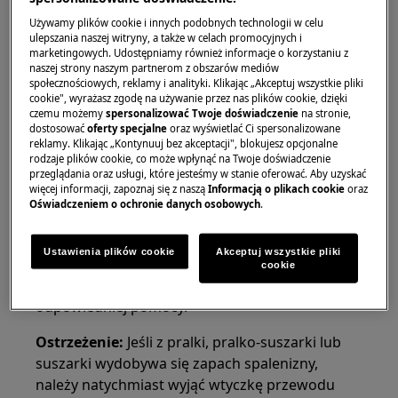
Rozwiązanie
Używamy plików cookie i innych podobnych technologii w celu
ulepszania naszej witryny, a także w celach promocyjnych i
1. Kontakt się z
Biurem Obsługi Klienta Electrolux
marketingowych. Udostępniamy również informacje o korzystaniu z
naszej strony naszym partnerom z obszarów mediów
Jeśli z pralki, pralko-suszarki lub suszarki
społecznościowych, reklamy i analityki. Klikając „Akceptuj wszystkie pliki
wydobywa się nieprzyjemny zapach spalenizny,
cookie", wyrażasz zgodę na używanie przez nas plików cookie, dzięki
czemu możemy
spersonalizować Twoje doświadczenie
na stronie,
należy natychmiast odłączyć wtyczkę przewodu
dostosować
oferty specjalne
oraz wyświetlać Ci spersonalizowane
zasilającego z gniazdka.
reklamy. Klikając „Kontynuuj bez akceptacji", blokujesz opcjonalne
rodzaje plików cookie, co może wpłynąć na Twoje doświadczenie
przeglądania oraz usługi, które jesteśmy w stanie oferować. Aby uzyskać
Zapach ten może wskazywać na poważny
więcej informacji, zapoznaj się z naszą
Informacją o plikach cookie
oraz
problem z urządzeniem, który wymaga
Oświadczeniem o ochronie danych osobowych
.
natychmiastowej interwencji. W takiej sytuacji
zaleca się skontaktowanie się z Biurem Obsługi
Ustawienia plików cookie
Akceptuj wszystkie pliki
Klienta Electrolux i
w
zamówienie wizyty serwisowej
cookie
celu zgłoszenia
i uzyskania
problemu z pralką
odpowiedniej pomocy.
Ostrzeżenie:
Jeśli z pralki, pralko-suszarki lub
suszarki wydobywa się zapach spalenizny,
należy natychmiast wyjąć wtyczkę przewodu