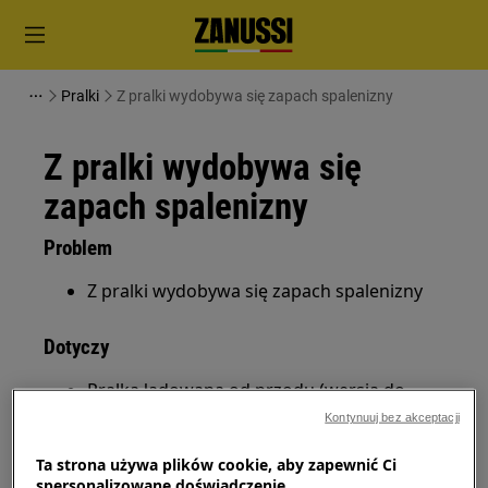
Pralki
Z pralki wydobywa się zapach spalenizny
Z pralki wydobywa się
zapach spalenizny
Problem
Z pralki wydobywa się zapach spalenizny
Dotyczy
Pralka ładowana od przodu (wersja do
zabudowy i wolnostojąca)
Kontynuuj bez akceptacji
Pralka ładowana od góry
Ta strona używa plików cookie, aby zapewnić Ci
spersonalizowane doświadczenie.