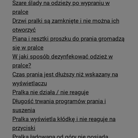
Szare ślady na odzieży po wypraniu w
pralce
Drzwi pralki są zamknięte i nie można ich
otworzyć
Piana i resztki proszku do prania gromadzą
się w pralce
W jaki sposób dezynfekować odzież w
pralce?
Czas prania jest dłuższy niż wskazany na
wyświetlaczu
Pralka nie działa / nie reaguje
Długość trwania programów prania i
suszenia
Pralka wyświetla kłódkę i nie reaguje na
przyciski
Pralka ładowana od góry nie posiada