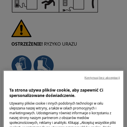
OSTRZEŻENIE!
RYZYKO URAZU
Kontynuuj bez akceptacji
Zawsze zachowaj ostrożność podczas
przemieszczania urządzeń. W przypadku
Ta strona używa plików cookie, aby zapewnić Ci
spersonalizowane doświadczenie.
ciężkich sprzętów najbezpieczniej jest, gdy
przesuwają je dwie osoby. Zawsze używaj
Używamy plików cookie i innych podobnych technologii w celu
ulepszania naszej witryny, a także w celach promocyjnych i
rękawic ochronnych i obuwia ochronnego.
marketingowych. Udostępniamy również informacje o korzystaniu z
Nosić rękawice ochronne przez cały czas, aby
naszej strony naszym partnerom z obszarów mediów
chronić się przed skaleczeniami od ostrych
społecznościowych, reklamy i analityki. Klikając „Akceptuj wszystkie pliki