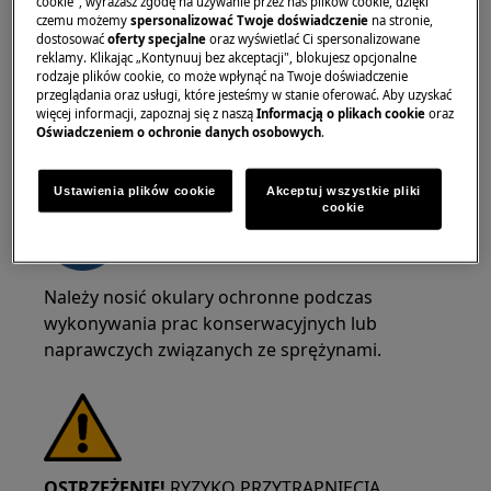
cookie", wyrażasz zgodę na używanie przez nas plików cookie, dzięki
krawędzi.
czemu możemy
spersonalizować Twoje doświadczenie
na stronie,
dostosować
oferty specjalne
oraz wyświetlać Ci spersonalizowane
reklamy. Klikając „Kontynuuj bez akceptacji", blokujesz opcjonalne
rodzaje plików cookie, co może wpłynąć na Twoje doświadczenie
przeglądania oraz usługi, które jesteśmy w stanie oferować. Aby uzyskać
więcej informacji, zapoznaj się z naszą
Informacją o plikach cookie
oraz
Oświadczeniem o ochronie danych osobowych
.
OSTRZEŻENIE!
RYZYKO USZKODZENIA OCZU
Ustawienia plików cookie
Akceptuj wszystkie pliki
cookie
Należy nosić okulary ochronne podczas
wykonywania prac konserwacyjnych lub
naprawczych związanych ze sprężynami.
OSTRZEŻENIE!
RYZYKO PRZYTRAPNIĘCIA