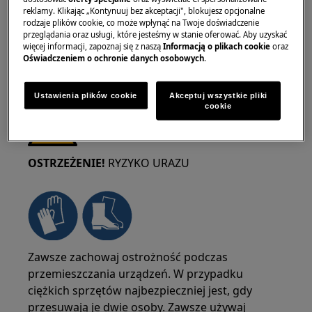
reklamy. Klikając „Kontynuuj bez akceptacji", blokujesz opcjonalne
rodzaje plików cookie, co może wpłynąć na Twoje doświadczenie
przeglądania oraz usługi, które jesteśmy w stanie oferować. Aby uzyskać
więcej informacji, zapoznaj się z naszą
Informacją o plikach cookie
oraz
Oświadczeniem o ochronie danych osobowych
.
Ustawienia plików cookie
Akceptuj wszystkie pliki
cookie
OSTRZEŻENIE!
RYZYKO URAZU
Zawsze zachowaj ostrożność podczas
przemieszczania urządzeń. W przypadku
ciężkich sprzętów najbezpieczniej jest, gdy
przesuwają je dwie osoby. Zawsze używaj