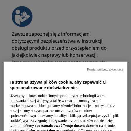
Zawsze zapoznaj się z informacjami
dotyczącymi bezpieczeństwa w instrukcji
obsługi produktu przed przystąpieniem do
jakiejkolwiek naprawy lub konserwacji.
https://www.electrolux.com/support/user-manuals/
Kontynuuj bez akceptacji
Ta strona używa plików cookie, aby zapewnić Ci
spersonalizowane doświadczenie.
Używamy plików cookie i innych podobnych technologii w celu
OSTRZEŻENIE!
RYZYKO PORAZENIA PRĄDEM
ulepszania naszej witryny, a także w celach promocyjnych i
marketingowych. Udostępniamy również informacje o korzystaniu z
Przed przystąpieniem do jakiejkolwiek naprawy
naszej strony naszym partnerom z obszarów mediów
społecznościowych, reklamy i analityki. Klikając „Akceptuj wszystkie pliki
lub konserwacji, wyłącz urządzenie i odłącz
cookie", wyrażasz zgodę na używanie przez nas plików cookie, dzięki
wtyczkę od zasilania.
czemu możemy
spersonalizować Twoje doświadczenie
na stronie,
dostosować
oferty specjalne
oraz wyświetlać Ci spersonalizowane