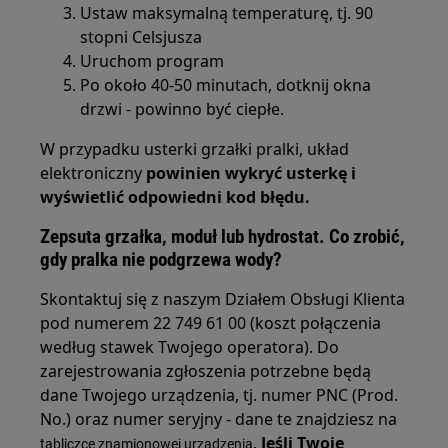
Ustaw maksymalną temperaturę, tj. 90
stopni Celsjusza
Uruchom program
Po około 40-50 minutach, dotknij okna
drzwi - powinno być ciepłe.
W przypadku usterki grzałki pralki, układ
elektroniczny
powinien wykryć usterkę i
wyświetlić odpowiedni kod błędu.
Zepsuta grzałka, moduł lub hydrostat. Co zrobić,
gdy pralka nie podgrzewa wody?
Skontaktuj się z naszym Działem Obsługi Klienta
pod numerem 22 749 61 00 (koszt połączenia
według stawek Twojego operatora). Do
zarejestrowania zgłoszenia potrzebne będą
dane Twojego urządzenia, tj. numer PNC (Prod.
No.) oraz numer seryjny - dane te znajdziesz na
.
Jeśli Twoje
tabliczce znamionowej urządzenia