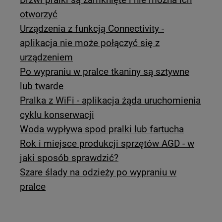
otworzyć
Urządzenia z funkcją Connectivity -
aplikacja nie może połączyć się z
urządzeniem
Po wypraniu w pralce tkaniny są sztywne
lub twarde
Pralka z WiFi - aplikacja żąda uruchomienia
cyklu konserwacji
Woda wypływa spod pralki lub fartucha
Rok i miejsce produkcji sprzętów AGD - w
jaki sposób sprawdzić?
Szare ślady na odzieży po wypraniu w
pralce