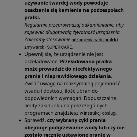
używanie twardej wody powoduje
osadzanie się kamienia na podzespołach
pralki.
Regularnie przeprowadzaj odkamienianie, aby
zapewnić długotrwałą żywotność urządzenia.
Zalecamy stosowanie
odkamieniacz do pralek i
zmywarek - SUPER CARE.
Upewnij się, że urządzenie nie jest
przeładowane.
Przeładowana pralka
może prowadzić do nieefektywnego
prania i nieprawidłowego działania
.
Zwróć uwagę na maksymalną pojemność
wsadu i dostosuj ilość ubrań do
odpowiednich wymagań. Dopuszczalne
limity załadunku na poszczególnych
programach znajdziesz
w instrukcji obsługi.
Sprawdź,
czy wybrany cykl prania
obejmuje podgrzewanie wody lub czy nie
zostało ręcznie ustawione pranie w