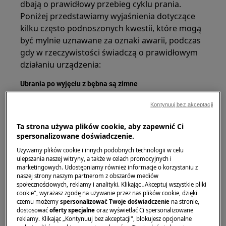
dbają o prawidłowy przebieg cyklu prania.
Poniżej przedstawiamy wyjaśnienia dotyczące
kilku często podnoszonych kwestii, które mogą
być mylnie uznawane za oznaki awarii, podczas
gdy w rzeczywistości świadczą o prawidłowym
działaniu urządzenia:
Ubrania po wyjęciu z bębna są zimne
Wszystkie programy prania w pralkach są
Kontynuuj bez akceptacji
zaprojektowane w ten sposób, aby były
Ta strona używa plików cookie, aby zapewnić Ci
najbardziej efektywny i bezpieczne dla pranej
spersonalizowane doświadczenie.
odzieży. W trakcie cyklu zmienia się ilość wody w
Używamy plików cookie i innych podobnych technologii w celu
bębnie, temperatura wody oraz ilość i tempo
ulepszania naszej witryny, a także w celach promocyjnych i
obrotów. Bez względu na to czy wybierze długi
marketingowych. Udostępniamy również informacje o korzystaniu z
program, czy krótki to
płukanie będzie
naszej strony naszym partnerom z obszarów mediów
społecznościowych, reklamy i analityki. Klikając „Akceptuj wszystkie pliki
odbywało się w zimnej wodzie
, przykład
cookie", wyrażasz zgodę na używanie przez nas plików cookie, dzięki
poniżej:
czemu możemy
spersonalizować Twoje doświadczenie
na stronie,
dostosować
oferty specjalne
oraz wyświetlać Ci spersonalizowane
reklamy. Klikając „Kontynuuj bez akceptacji", blokujesz opcjonalne
jeśli ustawisz program Bawełna na 60 stopni