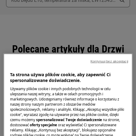
Polecane artykuły dla Drzwi
i zawiasy (chłodnictwo)
Kontynuuj bez akceptacji
Ta strona używa plików cookie, aby zapewnić Ci
spersonalizowane doświadczenie.
Jak zdemontować, zamontować i
Używamy plików cookie i innych podobnych technologii w celu
ulepszania naszej witryny, a także w celach promocyjnych i
odwrócić drzwi i zawiasy (1)
marketingowych. Udostępniamy również informacje o korzystaniu z
naszej strony naszym partnerom z obszarów mediów
społecznościowych, reklamy i analityki. Klikając „Akceptuj wszystkie pliki
cookie", wyrażasz zgodę na używanie przez nas plików cookie, dzięki
Jak zdemontować, zamontować i
czemu możemy
spersonalizować Twoje doświadczenie
na stronie,
odwrócić drzwi i zawiasy (2)
dostosować
oferty specjalne
oraz wyświetlać Ci spersonalizowane
reklamy. Klikając „Kontynuuj bez akceptacji", blokujesz opcjonalne
rodzaje plików cookie, co może wpłynąć na Twoje doświadczenie