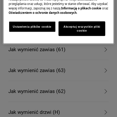
przeglądania oraz usługi, które jesteśmy w stanie oferować. Aby uzyskać
Jak wymienić zawias (65)
więcej informacji, zapoznaj się z naszą
Informacją o plikach cookie
oraz
Oświadczeniem o ochronie danych osobowych
.
Ustawienia plików cookie
Akceptuj wszystkie pliki
Jak wymienić zawias (64)
cookie
Jak wymienić zawias (61)
Jak wymienić zawias (63)
Jak wymienić zawias (62)
Jak wymienić drzwi (H)